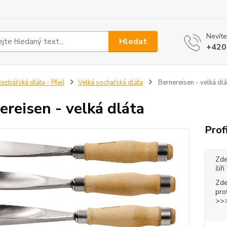
Nevíte
Hledat
+420
ezbářská dláta - Pfeil
Velká sochařská dláta
Bernereisen - velká dlá
ereisen - velká dláta
Prof
Zde
šíř
Zde
pro
>>