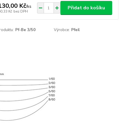
130,00 Kč
/
ks
Přidat do košíku
60,33 Kč
bez DPH
roduktu:
Pf-Be 3/50
Výrobce:
Pfeil