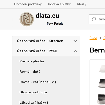
Obchodní podmínky
Doprava a platby
Odkazy
Úvod
Ř
Řezbářská dláta - Kirschen
Bern
Řezbářská dláta - Pfeil
Rovná - plochá
Rovná - dutá
Rovná - kozí noha ( V )
Dlouze prohnutá
Lžícovitá ( háčky )