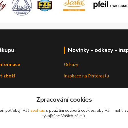
ákupu
Novinky - odkazy - ins
informace
Odkazy
t zboží
Inspirace na Pinterestu
Zpracování cookies
eři potřebují Váš
souhlas
s použitím souborů cookies, aby Vám mohli z
týkající se Vašich zájmů.