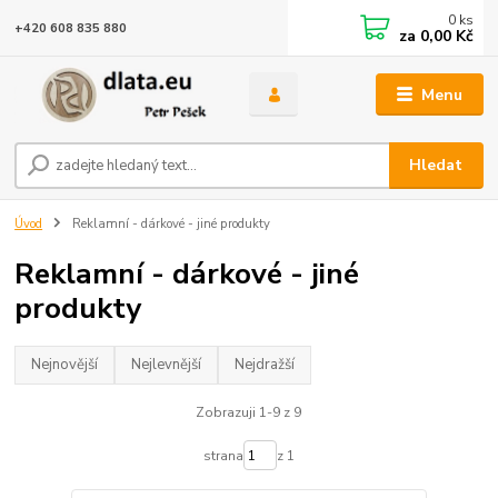
0
ks
+420 608 835 880
za
0,00 Kč
Menu
Hledat
Úvod
Reklamní - dárkové - jiné produkty
Reklamní - dárkové - jiné
produkty
Nejnovější
Nejlevnější
Nejdražší
Zobrazuji 1-9 z 9
strana
z 1