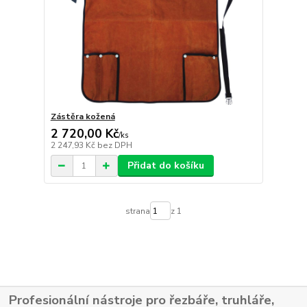
Zástěra kožená
2 720,00 Kč
/
ks
2 247,93 Kč
bez DPH
Přidat do košíku
strana
z 1
Profesionální nástroje pro řezbáře, truhláře,