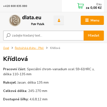
0
ks
+420 608 835 880
za
0,00 Kč
Menu
Hledat
Úvod
Řezbářská dláta - Pfeil
Křídlová
Křídlová
Pracovní část:
Speciální chrom-vanadium ocel 59-61HRC
,
±
délka 110-135 mm
Rukojeť:
Jasan, délka 135 mm
Celková délka:
245-270 mm
Dostupné šířky:
4,6,8,12 mm