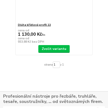
Dláta křídlová profil 22
cena od
1 130,00 Kč
/
ks
cena od
933,88 Kč
bez DPH
Zvolit variantu
strana
z 1
Profesionální nástroje pro řezbáře, truhláře,
tesaře, soustružníky, ... od světoznámých firem.