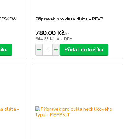
- PESKEW
Přípravek pro dutá dláta - PEVB
780,00 Kč
/
ks
644,63 Kč
bez DPH
šíku
Přidat do košíku