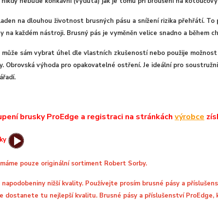
 nikdy nebude konkávní (vydutá) jak je tomu při broušení na kotoučový
laden na dlouhou životnost brusných pásu a snížení rizika přehřátí. To 
y na každém nástroji. Brusný pás je vyměněn velice snadno a během chv
i může sám vybrat úhel dle vlastních zkušeností nebo použije možnost z 
y. Obrovská výhoda pro opakovatelné ostření. Je ideální pro soustružnic
ářadí.
pení brusky ProEdge a registraci na stránkách
výrobce
zís
ky
 máme pouze originální sortiment Robert Sorby.
napodobeniny nižší kvality.
Používejte prosím brusné pásy a příslušen
že dostanete tu nejlepší kvalitu. Brusné pásy a příslušenství ProEdge,