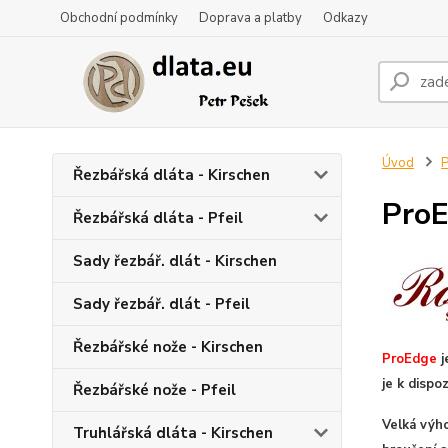
Obchodní podmínky
Doprava a platby
Odkazy
Úvod
P
Řezbářská dláta - Kirschen
ProE
Řezbářská dláta - Pfeil
Sady řezbář. dlát - Kirschen
Sady řezbář. dlát - Pfeil
Řezbářské nože - Kirschen
ProEdge
j
je k dispo
Řezbářské nože - Pfeil
Velká výh
Truhlářská dláta - Kirschen