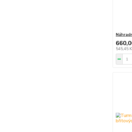
Náhradn
660,0
545,45 