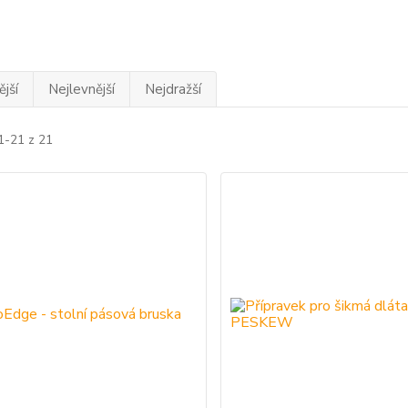
jší
Nejlevnější
Nejdražší
1-21 z 21