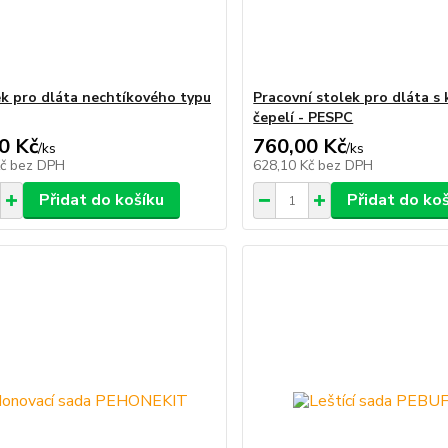
ek pro dláta nechtíkového typu
Pracovní stolek pro dláta s
čepelí - PESPC
0 Kč
760,00 Kč
/
ks
/
ks
Kč
bez DPH
628,10 Kč
bez DPH
Přidat do košíku
Přidat do ko