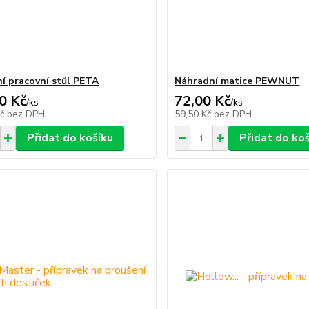
í pracovní stůl PETA
Náhradní matice PEWNUT
0 Kč
72,00 Kč
/
ks
/
ks
Kč
bez DPH
59,50 Kč
bez DPH
Přidat do košíku
Přidat do ko