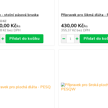
 - stolní pásová bruska
Přípravek pro šikmá dláta 
0 Kč
0,00 Kč
430,00 Kč
/
ks
/
ks
58 Kč
bez DPH
355,37 Kč
bez DPH
Přidat do košíku
Přidat do ko