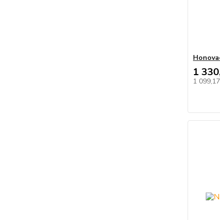
Honova
1 330
1 099,1