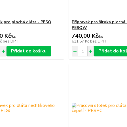
ek pro plochá dláta - PESQ
Přípravek pro široká plochá 
PESQW
0 Kč
740,00 Kč
/
ks
/
ks
Kč
bez DPH
611,57 Kč
bez DPH
Přidat do košíku
Přidat do ko