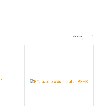
strana
z 1