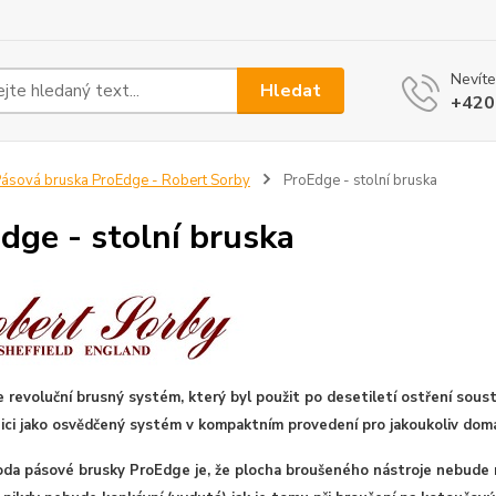
Nevíte
Hledat
+420
ásová bruska ProEdge - Robert Sorby
ProEdge - stolní bruska
dge - stolní bruska
e revoluční brusný systém, který byl použit po desetiletí ostření sous
zici jako osvědčený systém v kompaktním provedení pro jakoukoliv domá
oda pásové brusky ProEdge je, že plocha broušeného nástroje nebude n