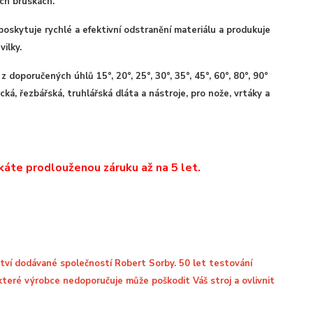
ch bruskách.
poskytuje rychlé a efektivní odstranění materiálu a produkuje
ilky.
doporučených úhlů 15°, 20°, 25°, 30°, 35°, 45°, 60°, 80°, 90°
ká, řezbářská, truhlářská dláta a nástroje, pro nože, vrtáky a
káte prodlouženou záruku až na 5 let.
ství dodávané společností Robert Sorby. 50 let testování
 které výrobce nedoporučuje může poškodit Váš stroj a ovlivnit