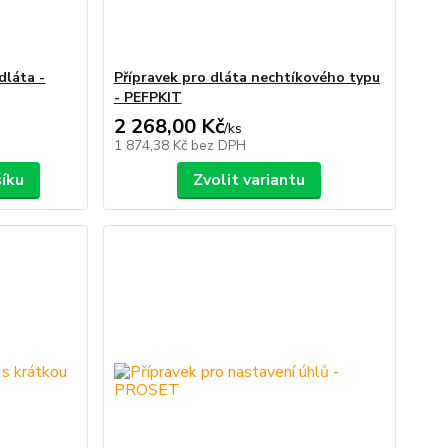
dláta -
Přípravek pro dláta nechtíkového typu
- PEFPKIT
2 268,00 Kč
/
ks
1 874,38 Kč
bez DPH
šíku
Zvolit variantu