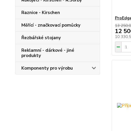
Rukojeti - Kirschen - R.Sorby
Raznice - Kirschen
ProEdge
Měřící - značkovací pomůcky
13 250,0
12 50
10 330,
Řezbářské stojany
Reklamní - dárkové - jiné
produkty
Komponenty pro výrobu