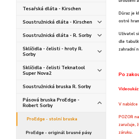
broušení a
Tesařská dláta - Kirschen
Důraz je k
ostré hran
Soustružnická dláta - Kirschen
Uživatel s
Soustružnická dláta - R. Sorby
dle tabulk
Sklíčidla - čelisti - hroty R.
zahradní n
Sorby
Sklíčidla - čelisti Teknatool
Super Nova2
Po zakou
Soustružnická bruska R. Sorby
Videoukáz
Pásová bruska ProEdge -
V nabídce
Robert Sorby
POZOR na 
ProEdge - stolní bruska
zaručuje, 
ProEdge - originál brusné pásy
záruku.