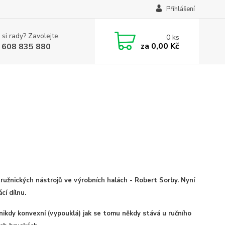
Přihlášení
 si rady? Zavolejte.
0
ks
za
0,00 Kč
 608 835 880
tružnických nástrojů ve výrobních halách - Robert Sorby. Nyní
cí dílnu.
ikdy konvexní (vypouklá) jak se tomu někdy stává u ručního