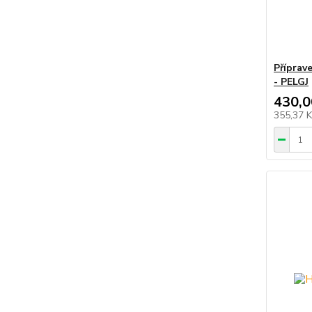
Příprav
- PELGJ
430,0
355,37 