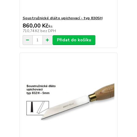
Soustružnické dláto upichovací - typ 830SH
860,00 Kč
/
ks
710,74 Kč
bez DPH
Přidat do košíku