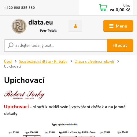
0
ks
+420 608 835 880
za
0,00 Kč
Menu
Hledat
Úvod
Soustružnická dláta - R. Sorby
Dláta s dřevěnou rukojetí
Upichovací
Upichovací
Upichovací
- slouží k oddělování, vytváření drážek a na jemné
detaily