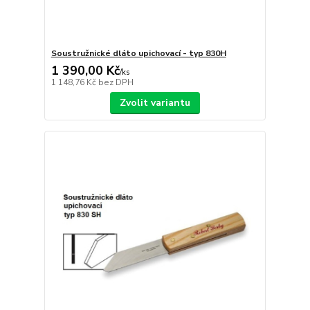
Soustružnické dláto upichovací - typ 830H
1 390,00 Kč
/
ks
1 148,76 Kč
bez DPH
Zvolit variantu