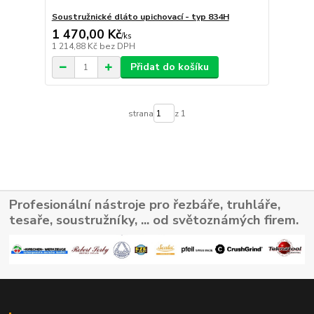
Soustružnické dláto upichovací - typ 834H
1 470,00 Kč
/
ks
1 214,88 Kč
bez DPH
Přidat do košíku
strana
z 1
Profesionální nástroje pro řezbáře, truhláře,
tesaře, soustružníky, ... od světoznámých firem.