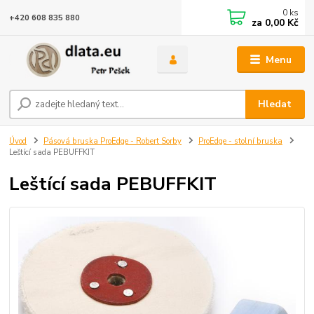
0
ks
+420 608 835 880
za
0,00 Kč
Menu
Hledat
Úvod
Pásová bruska ProEdge - Robert Sorby
ProEdge - stolní bruska
Leštící sada PEBUFFKIT
Leštící sada PEBUFFKIT