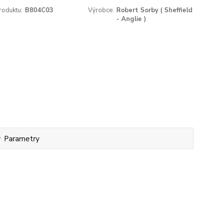
roduktu:
B804C03
Výrobce:
Robert Sorby ( Sheffield
- Anglie )
Parametry