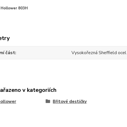
 Hollower 803H
etry
ní část
Vysokořezná Sheffield oce
zařazeno v kategoriích
ollower
Břitové destičky