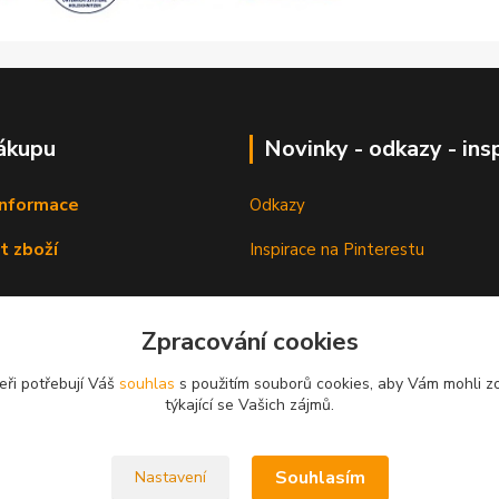
ákupu
Novinky - odkazy - ins
informace
Odkazy
t zboží
Inspirace na Pinterestu
Zpracování cookies
eři potřebují Váš
souhlas
s použitím souborů cookies, aby Vám mohli z
týkající se Vašich zájmů.
Souhlasím
Nastavení