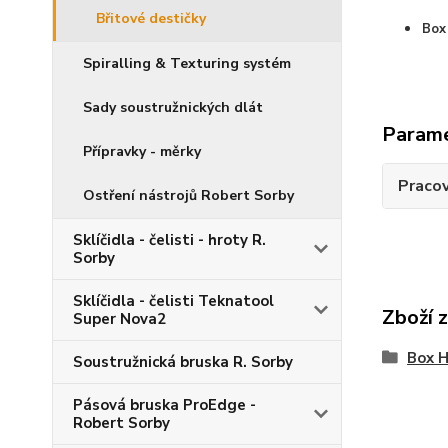
Břitové destičky
Box
Spiralling & Texturing systém
Sady soustružnických dlát
Param
Přípravky - měrky
Pracov
Ostření nástrojů Robert Sorby
Sklíčidla - čelisti - hroty R.
Sorby
Sklíčidla - čelisti Teknatool
Zboží 
Super Nova2
Box H
Soustružnická bruska R. Sorby
Pásová bruska ProEdge -
Robert Sorby