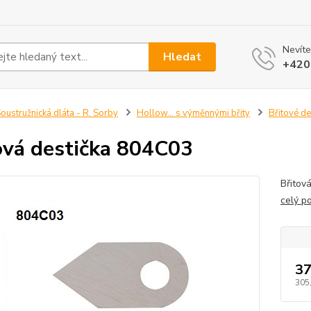
Nevíte
Hledat
+420
oustružnická dláta - R. Sorby
Hollow... s výměnnými břity
Břitové de
ová destička 804C03
Břitov
celý p
37
305