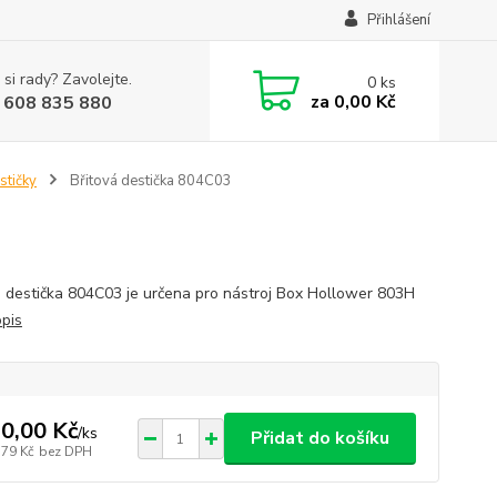
Přihlášení
 si rady? Zavolejte.
0
ks
za
0,00 Kč
 608 835 880
stičky
Břitová destička 804C03
á destička 804C03 je určena pro nástroj Box Hollower 803H
opis
0,00 Kč
/
ks
Přidat do košíku
,79 Kč
bez DPH