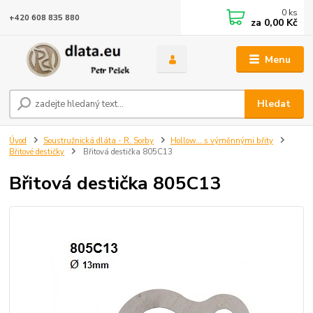
0
ks
+420 608 835 880
za
0,00 Kč
Menu
Hledat
Úvod
Soustružnická dláta - R. Sorby
Hollow... s výměnnými břity
Břitové destičky
Břitová destička 805C13
Břitová destička 805C13