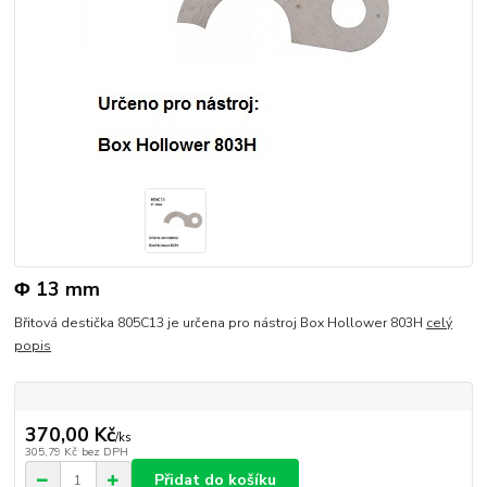
Φ 13 mm
Břitová destička 805C13 je určena pro nástroj Box Hollower 803H
celý
popis
370,00 Kč
/
ks
305,79 Kč
bez DPH
Přidat do košíku