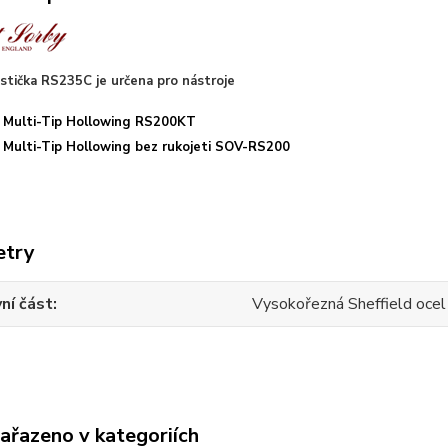
stička RS235C je určena pro nástroje
i Multi-Tip Hollowing RS200KT
i Multi-Tip Hollowing bez rukojeti SOV-RS200
etry
ní část
Vysokořezná Sheffield oce
zařazeno v kategoriích