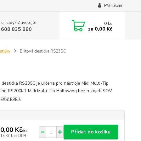
Přihlášení
 si rady? Zavolejte.
0
ks
za
0,00 Kč
 608 835 880
stičky
Břitová destička RS235C
á destička RS235C je určena pro nástroje Midi Multi-Tip
ing RS200KT Midi Multi-Tip Hollowing bez rukojeti SOV-
0
celý popis
0,00 Kč
/
ks
Přidat do košíku
,13 Kč
bez DPH