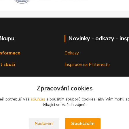
ákupu
Novinky - odkazy - ins
informace
Odkazy
t zboží
Inspirace na Pinterestu
Zpracování cookies
eři potřebují Váš
souhlas
s použitím souborů cookies, aby Vám mohli z
týkající se Vašich zájmů.
Souhlasím
Nastavení