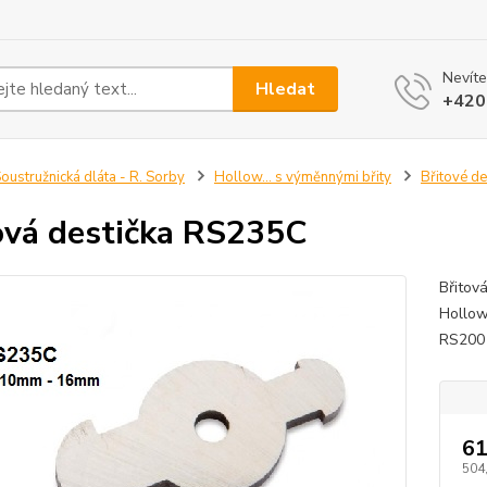
Nevíte
Hledat
+420
oustružnická dláta - R. Sorby
Hollow... s výměnnými břity
Břitové de
ová destička RS235C
Břitov
Hollow
RS20
61
504