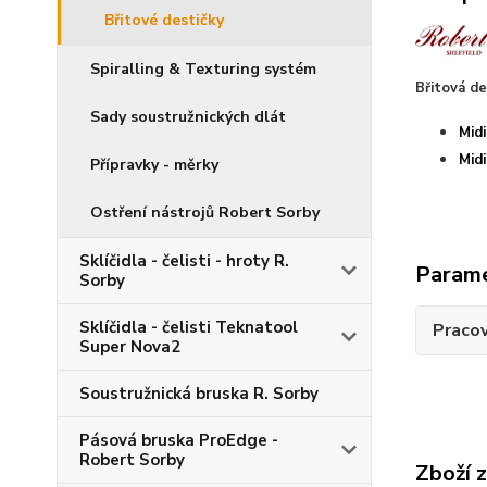
Břitové destičky
Spiralling & Texturing systém
Břitová de
Sady soustružnických dlát
Mid
Mid
Přípravky - měrky
Ostření nástrojů Robert Sorby
Sklíčidla - čelisti - hroty R.
Param
Sorby
Sklíčidla - čelisti Teknatool
Pracov
Super Nova2
Soustružnická bruska R. Sorby
Pásová bruska ProEdge -
Robert Sorby
Zboží 