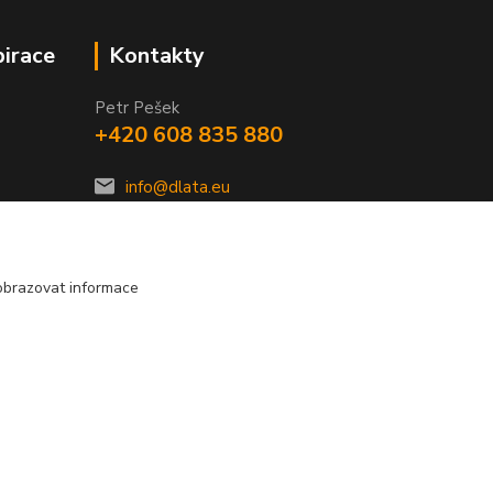
pirace
Kontakty
Petr Pešek
+420 608 835 880
info@dlata.eu
obrazovat informace
Vytvořeno na
Eshop-rychle.cz