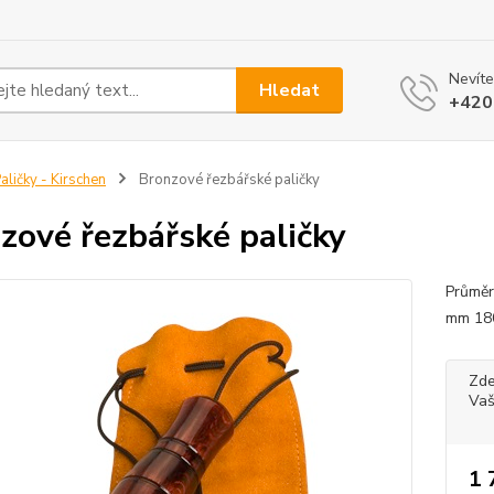
Nevíte
Hledat
+420
aličky - Kirschen
Bronzové řezbářské paličky
zové řezbářské paličky
Průměr
mm 180
Zde
Vaš
1 