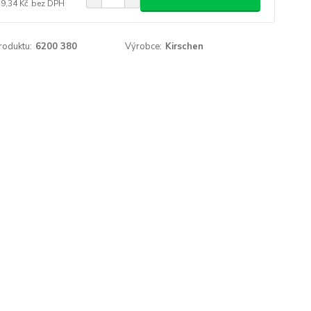
79,34 Kč
bez DPH
roduktu:
6200 380
Výrobce:
Kirschen