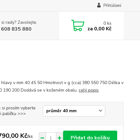
Přihlášení
 si rady? Zavolejte.
0
ks
za
0,00 Kč
 608 835 880
 hlavy v mm 40 45 50 Hmotnost v g (cca) 380 550 750 Délka v
 190 200 Dodává se v koženém obalu.
celý popis
 si prosím vyberte
i paličku >>>
790,00 Kč
/
ks
Přidat do košíku