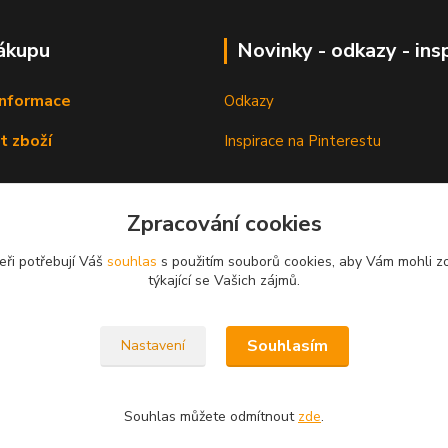
ákupu
Novinky - odkazy - ins
informace
Odkazy
t zboží
Inspirace na Pinterestu
Zpracování cookies
eři potřebují Váš
souhlas
s použitím souborů cookies, aby Vám mohli z
týkající se Vašich zájmů.
Souhlasím
Nastavení
Souhlas můžete odmítnout
zde
.