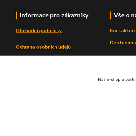
Informace pro zákazníky
Vše o n
Obchodní podmínky
Kontaktní 
Dostupnos
Ochrana osobních údajů
Reklamační řád
Formulář o odstoupení od smlouvy
Náš e-shop a partn
© Copyright 2013 - 2026 Dlata.eu