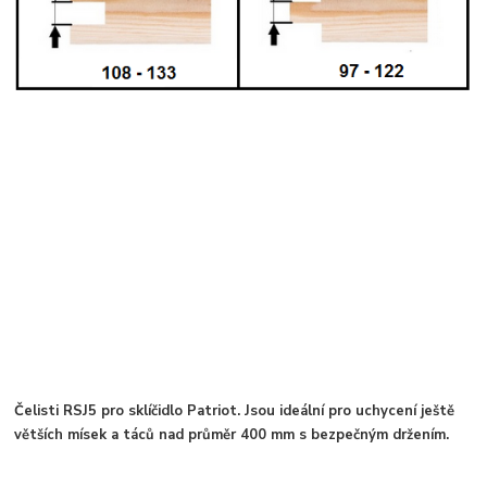
Čelisti RSJ5 pro sklíčidlo Patriot. Jsou ideální pro uchycení ještě
větších mísek a táců nad průměr 400 mm s bezpečným držením.