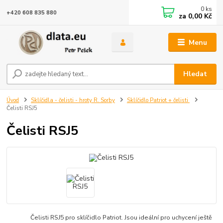
0
ks
+420 608 835 880
za
0,00 Kč
Menu
Hledat
Úvod
Sklíčidla - čelisti - hroty R. Sorby
Sklíčidlo Patriot + čelisti
Čelisti RSJ5
Čelisti RSJ5
Čelisti RSJ5 pro sklíčidlo Patriot. Jsou ideální pro uchycení ještě