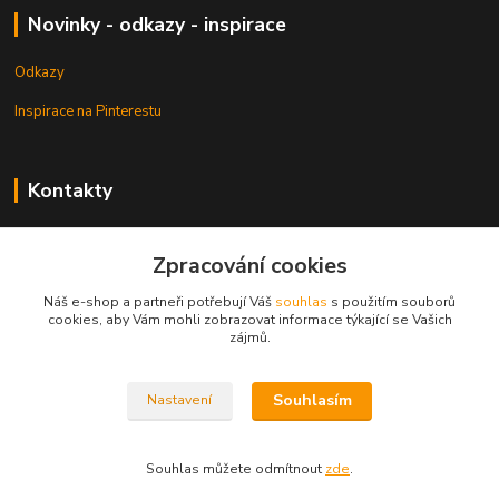
Novinky - odkazy - inspirace
Odkazy
Inspirace na Pinterestu
Kontakty
Petr Pešek
+420 608 835 880
Zpracování cookies
Náš e-shop a partneři potřebují Váš
souhlas
s použitím souborů
info@dlata.eu
cookies, aby Vám mohli zobrazovat informace týkající se Vašich
zájmů.
Souhlasím
Nastavení
© Copyright 2013 - 2026 Dlata.eu
Souhlas můžete odmítnout
zde
.
Vytvořeno na
Eshop-rychle.cz