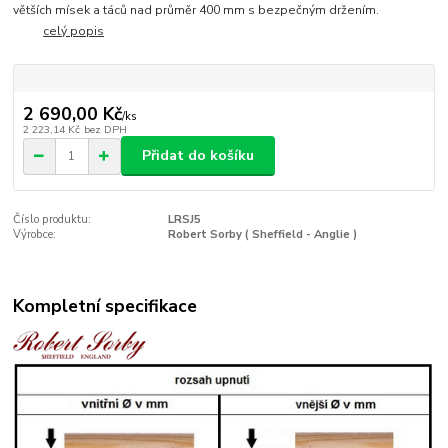
větších mísek a táců nad průměr 400 mm s bezpečným držením.
celý popis
2 690,00 Kč
/
ks
2 223,14 Kč
bez DPH
Přidat do košíku
Číslo produktu:
LRSJ5
Výrobce:
Robert Sorby ( Sheffield - Anglie )
Kompletní specifikace