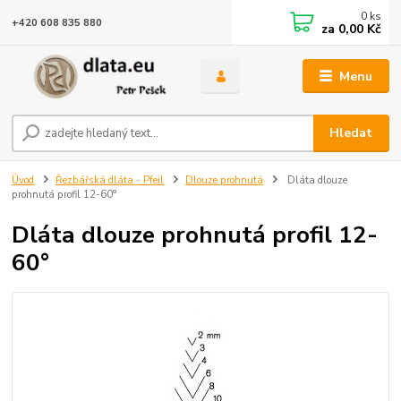
0
ks
+420 608 835 880
za
0,00 Kč
Menu
Hledat
Úvod
Řezbářská dláta - Pfeil
Dlouze prohnutá
Dláta dlouze
prohnutá profil 12-60°
Dláta dlouze prohnutá profil 12-
60°