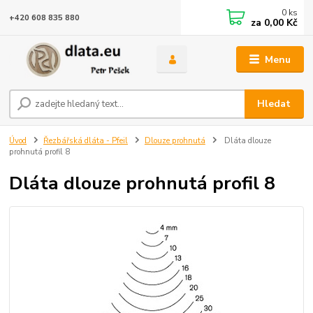
0
ks
+420 608 835 880
za
0,00 Kč
Menu
Hledat
Úvod
Řezbářská dláta - Pfeil
Dlouze prohnutá
Dláta dlouze
prohnutá profil 8
Dláta dlouze prohnutá profil 8