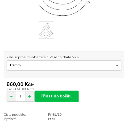
Zde si prosím vyberte šíři Vašeho dláta >>>
860,00 Kč
/
ks
710,74 Kč
bez DPH
Přidat do košíku
Číslo produktu:
Pf-8L/10
Výrobce:
Pfeil