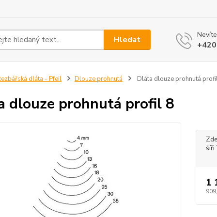
Nevíte
Hledat
+420
ezbářská dláta - Pfeil
Dlouze prohnutá
Dláta dlouze prohnutá profi
a dlouze prohnutá profil 8
Zde
šíř
1 
909