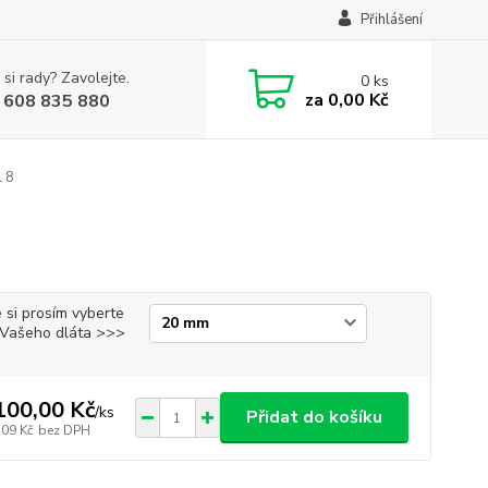
Přihlášení
 si rady? Zavolejte.
0
ks
za
0,00 Kč
 608 835 880
l 8
 si prosím vyberte
i Vašeho dláta >>>
100,00 Kč
/
ks
Přidat do košíku
,09 Kč
bez DPH