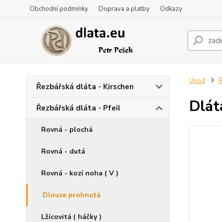
Obchodní podmínky
Doprava a platby
Odkazy
Úvod
Ř
Řezbářská dláta - Kirschen
Dlát
Řezbářská dláta - Pfeil
Rovná - plochá
Rovná - dutá
Rovná - kozí noha ( V )
Dlouze prohnutá
Lžícovitá ( háčky )