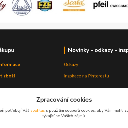
ákupu
Novinky - odkazy - ins
informace
Odkazy
t zboží
Inspirace na Pinterestu
Zpracování cookies
eři potřebují Váš
souhlas
s použitím souborů cookies, aby Vám mohli z
týkající se Vašich zájmů.