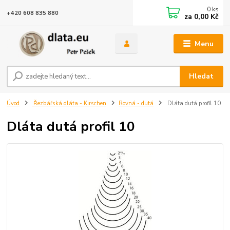
0
ks
+420 608 835 880
za
0,00 Kč
Menu
Hledat
Úvod
Řezbářská dláta - Kirschen
Rovná - dutá
Dláta dutá profil 10
Dláta dutá profil 10