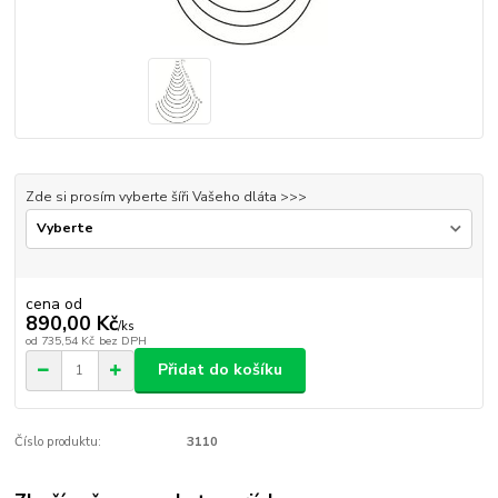
Zde si prosím vyberte šíři Vašeho dláta >>>
cena od
890,00 Kč
/
ks
od
735,54 Kč
bez DPH
Přidat do košíku
Číslo produktu:
3110