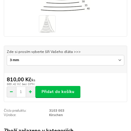
Zde si prosím vyberte šíři Vašeho dláta >>>
810,00 Kč
/
ks
669,42 Kč
bez DPH
Přidat do košíku
Číslo produktu:
3103 003
Výrobce:
Kirschen
Zboží zařazeno v kategoriích