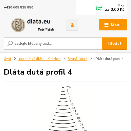
0
ks
+420 608 835 880
za
0,00 Kč
Menu
Hledat
Úvod
Řezbářská dláta - Kirschen
Rovná - dutá
Dláta dutá profil 4
Dláta dutá profil 4