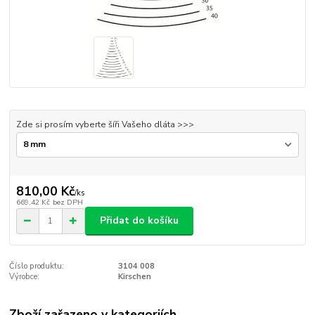
Zde si prosím vyberte šíři Vašeho dláta >>>
810,00 Kč
/
ks
669,42 Kč
bez DPH
Přidat do košíku
Číslo produktu:
3104 008
Výrobce:
Kirschen
Zboží zařazeno v kategoriích