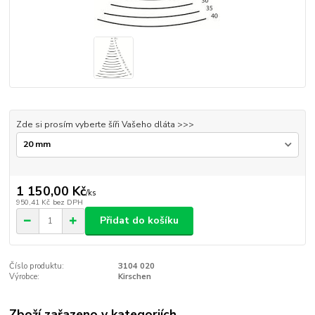
Zde si prosím vyberte šíři Vašeho dláta >>>
1 150,00 Kč
/
ks
950,41 Kč
bez DPH
Přidat do košíku
Číslo produktu:
3104 020
Výrobce:
Kirschen
Zboží zařazeno v kategoriích