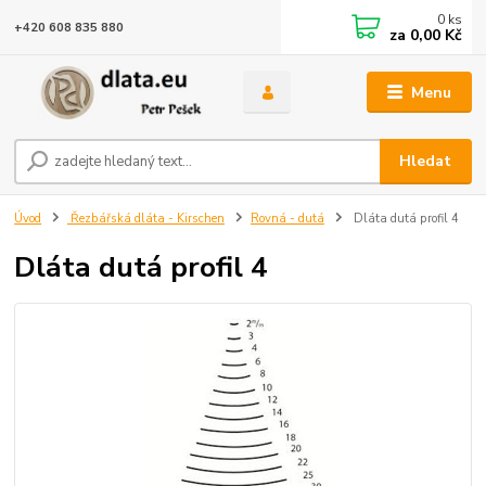
0
ks
+420 608 835 880
za
0,00 Kč
Menu
Hledat
Úvod
Řezbářská dláta - Kirschen
Rovná - dutá
Dláta dutá profil 4
Dláta dutá profil 4