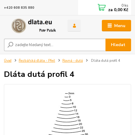
0
ks
+420 608 835 880
za
0,00 Kč
Menu
Hledat
Úvod
Řezbářská dláta - Pfeil
Rovná - dutá
Dláta dutá profil 4
Dláta dutá profil 4