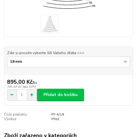
Zde si prosím vyberte šíři Vašeho dláta >>>
895,00 Kč
/
ks
739,67 Kč
bez DPH
Přidat do košíku
Číslo produktu:
Pf-4/18
Výrobce:
Pfeil
Zboží zařazeno v kategoriích