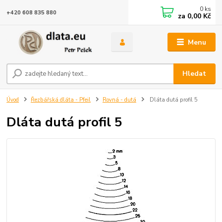
0
ks
+420 608 835 880
za
0,00 Kč
Menu
Hledat
Úvod
Řezbářská dláta - Pfeil
Rovná - dutá
Dláta dutá profil 5
Dláta dutá profil 5