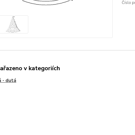
Číslo p
zařazeno v kategoriích
 - dutá