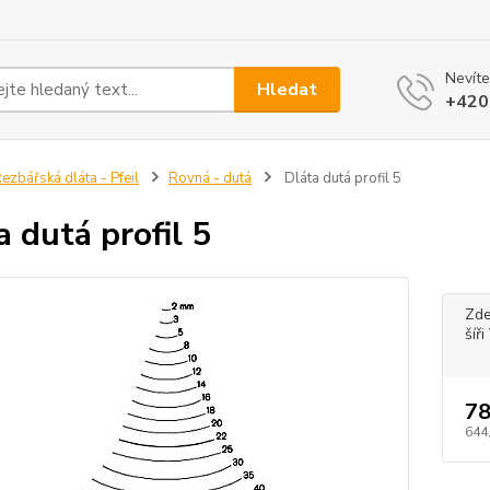
Nevíte
Hledat
+420
ezbářská dláta - Pfeil
Rovná - dutá
Dláta dutá profil 5
a dutá profil 5
Zde
šíř
78
644