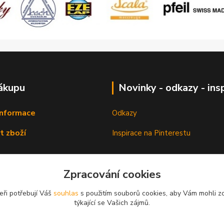
ákupu
Novinky - odkazy - ins
informace
Odkazy
t zboží
Inspirace na Pinterestu
Zpracování cookies
eři potřebují Váš
souhlas
s použitím souborů cookies, aby Vám mohli z
týkající se Vašich zájmů.