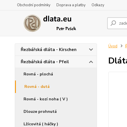
Obchodní podmínky
Doprava a platby
Odkazy
Úvod
Ř
Řezbářská dláta - Kirschen
Dlát
Řezbářská dláta - Pfeil
Rovná - plochá
Rovná - dutá
Rovná - kozí noha ( V )
Dlouze prohnutá
Lžícovitá ( háčky )