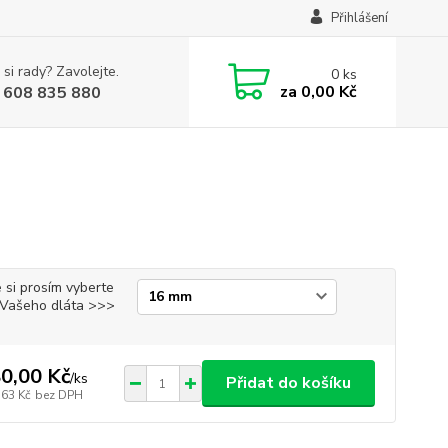
Přihlášení
 si rady? Zavolejte.
0
ks
za
0,00 Kč
 608 835 880
 si prosím vyberte
i Vašeho dláta >>>
0,00 Kč
/
ks
Přidat do košíku
,63 Kč
bez DPH