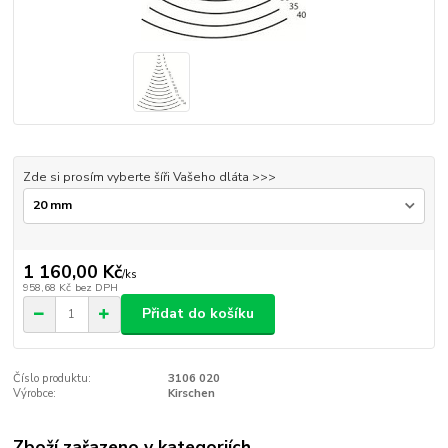
Zde si prosím vyberte šíři Vašeho dláta >>>
1 160,00 Kč
/
ks
958,68 Kč
bez DPH
Přidat do košíku
Číslo produktu:
3106 020
Výrobce:
Kirschen
Zboží zařazeno v kategoriích