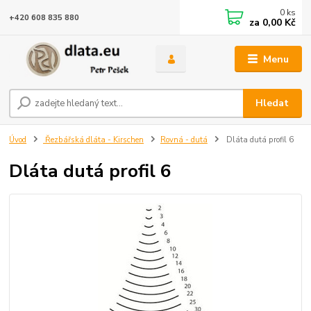
0
ks
+420 608 835 880
za
0,00 Kč
Menu
Hledat
Úvod
Řezbářská dláta - Kirschen
Rovná - dutá
Dláta dutá profil 6
Dláta dutá profil 6