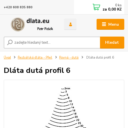
0
ks
+420 608 835 880
za
0,00 Kč
Menu
Hledat
Úvod
Řezbářská dláta - Pfeil
Rovná - dutá
Dláta dutá profil 6
Dláta dutá profil 6