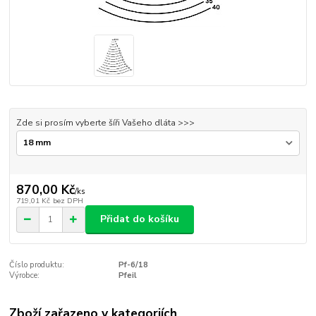
Zde si prosím vyberte šíři Vašeho dláta >>>
870,00 Kč
/
ks
719,01 Kč
bez DPH
Přidat do košíku
Číslo produktu:
Pf-6/18
Výrobce:
Pfeil
Zboží zařazeno v kategoriích