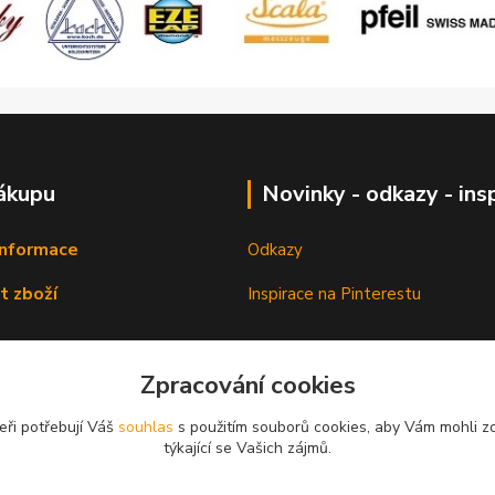
ákupu
Novinky - odkazy - ins
informace
Odkazy
t zboží
Inspirace na Pinterestu
Zpracování cookies
eři potřebují Váš
souhlas
s použitím souborů cookies, aby Vám mohli z
týkající se Vašich zájmů.