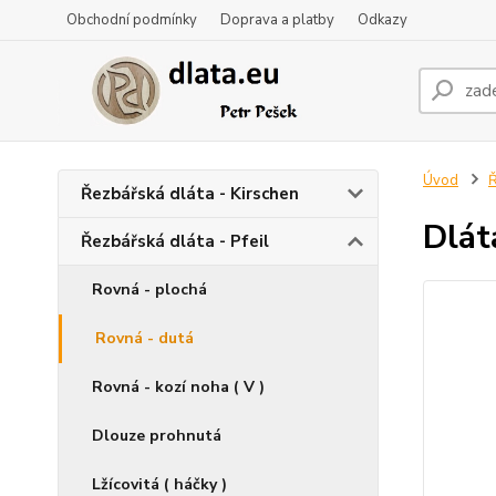
Obchodní podmínky
Doprava a platby
Odkazy
Úvod
Ř
Řezbářská dláta - Kirschen
Dlát
Řezbářská dláta - Pfeil
Rovná - plochá
Rovná - dutá
Rovná - kozí noha ( V )
Dlouze prohnutá
Lžícovitá ( háčky )