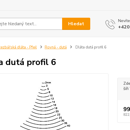
Nevíte
Hledat
+420
ezbářská dláta - Pfeil
Rovná - dutá
Dláta dutá profil 6
a dutá profil 6
Zde
šíř
99
822