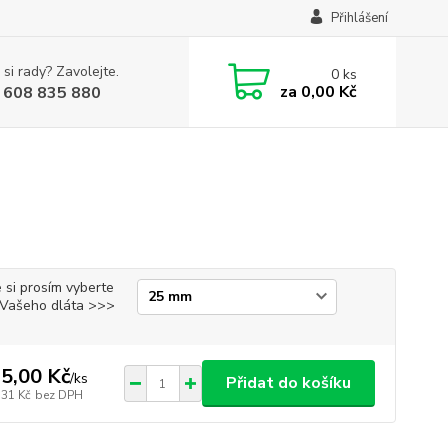
Přihlášení
 si rady? Zavolejte.
0
ks
za
0,00 Kč
 608 835 880
 si prosím vyberte
i Vašeho dláta >>>
5,00 Kč
/
ks
Přidat do košíku
,31 Kč
bez DPH