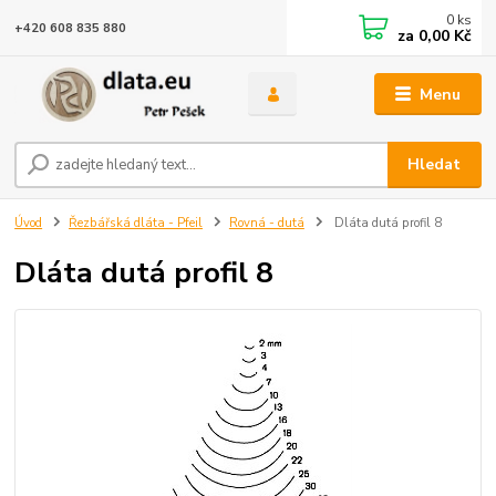
0
ks
+420 608 835 880
za
0,00 Kč
Menu
Hledat
Úvod
Řezbářská dláta - Pfeil
Rovná - dutá
Dláta dutá profil 8
Dláta dutá profil 8