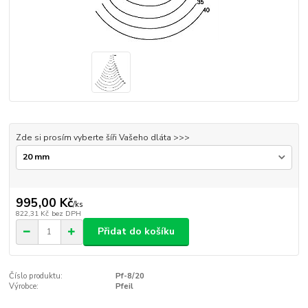
Zde si prosím vyberte šíři Vašeho dláta >>>
995,00 Kč
/
ks
822,31 Kč
bez DPH
Přidat do košíku
Číslo produktu:
Pf-8/20
Výrobce:
Pfeil