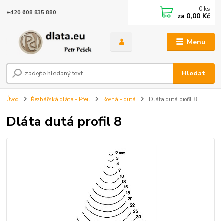
0
ks
+420 608 835 880
za
0,00 Kč
Menu
Hledat
Úvod
Řezbářská dláta - Pfeil
Rovná - dutá
Dláta dutá profil 8
Dláta dutá profil 8