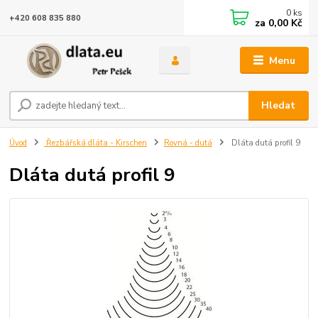
0
ks
+420 608 835 880
za
0,00 Kč
Menu
Hledat
Úvod
Řezbářská dláta - Kirschen
Rovná - dutá
Dláta dutá profil 9
Dláta dutá profil 9