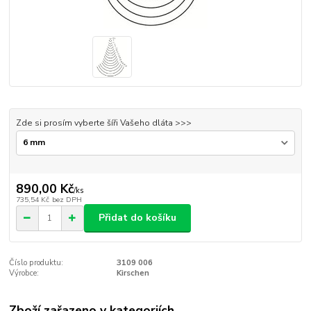
Zde si prosím vyberte šíři Vašeho dláta >>>
890,00 Kč
/
ks
735,54 Kč
bez DPH
Přidat do košíku
Číslo produktu:
3109 006
Výrobce:
Kirschen
Zboží zařazeno v kategoriích