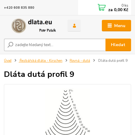
0
ks
+420 608 835 880
za
0,00 Kč
Menu
Hledat
Úvod
Řezbářská dláta - Kirschen
Rovná - dutá
Dláta dutá profil 9
Dláta dutá profil 9