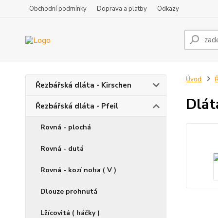
Obchodní podmínky
Doprava a platby
Odkazy
Úvod
Ř
Řezbářská dláta - Kirschen
Dlát
Řezbářská dláta - Pfeil
Rovná - plochá
Rovná - dutá
Rovná - kozí noha ( V )
Dlouze prohnutá
Lžícovitá ( háčky )