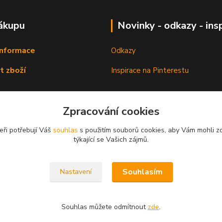
ákupu
Novinky - odkazy - ins
informace
Odkazy
t zboží
Inspirace na Pinterestu
Zpracování cookies
eři potřebují Váš
souhlas
s použitím souborů cookies, aby Vám mohli z
týkající se Vašich zájmů.
Souhlasím
Nastavení
Souhlas můžete odmítnout
zde
.