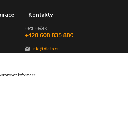
pirace
Kontakty
Petr Pešek
+420 608 835 880
info@dlata.eu
obrazovat informace
Vytvořeno na
Eshop-rychle.cz