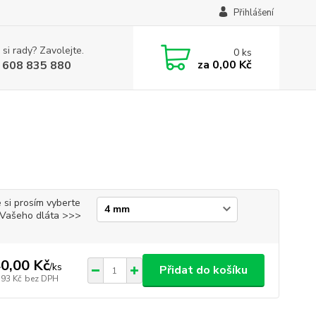
Přihlášení
 si rady? Zavolejte.
0
ks
za
0,00 Kč
 608 835 880
 si prosím vyberte
i Vašeho dláta >>>
0,00 Kč
/
ks
Přidat do košíku
,93 Kč
bez DPH