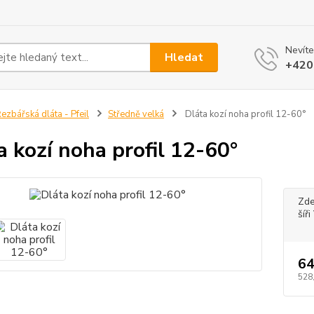
Nevíte
Hledat
+420
ezbářská dláta - Pfeil
Středně velká
Dláta kozí noha profil 12-60°
a kozí noha profil 12-60°
Zde
šíř
64
528