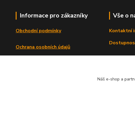
Informace pro zákazníky
Vše o n
Obchodní podmínky
Kontaktní 
Dostupnos
Ochrana osobních údajů
Reklamační řád
Formulář o odstoupení od smlouvy
Náš e-shop a partn
© Copyright 2013 - 2026 Dlata.eu