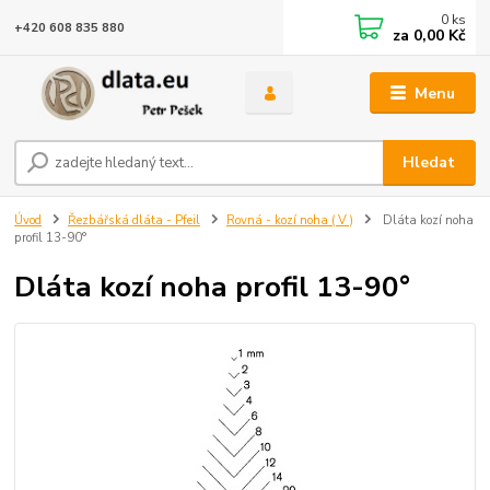
0
ks
+420 608 835 880
za
0,00 Kč
Menu
Hledat
Úvod
Řezbářská dláta - Pfeil
Rovná - kozí noha ( V )
Dláta kozí noha
profil 13-90°
Dláta kozí noha profil 13-90°