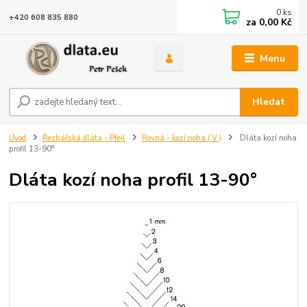
0
ks
+420 608 835 880
za
0,00 Kč
Menu
Hledat
Úvod
Řezbářská dláta - Pfeil
Rovná - kozí noha ( V )
Dláta kozí noha
profil 13-90°
Dláta kozí noha profil 13-90°