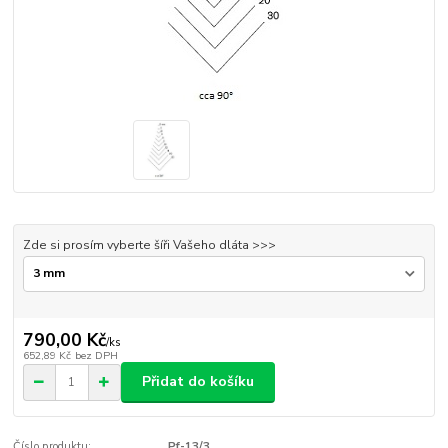
Zde si prosím vyberte šíři Vašeho dláta >>>
790,00 Kč
/
ks
652,89 Kč
bez DPH
Přidat do košíku
Číslo produktu:
Pf-13/3