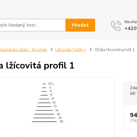
Nevíte
Hledat
+420
ezbářská dláta - Kirschen
Lžícovitá ( háčky )
Dláta lžícovitá profil 1
 lžícovitá profil 1
Zde
šíř
94
776