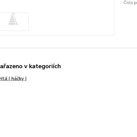
Číslo p
zařazeno v kategoriích
itá ( háčky )