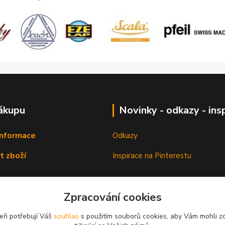
ákupu
Novinky - odkazy - ins
informace
Odkazy
t zboží
Inspirace na Pinterestu
Zpracování cookies
eři potřebují Váš
souhlas
s použitím souborů cookies, aby Vám mohli z