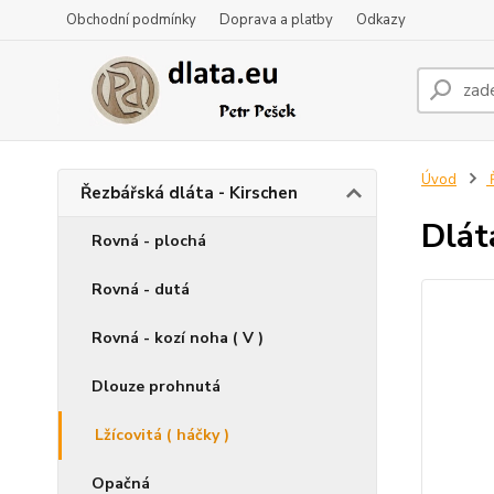
Obchodní podmínky
Doprava a platby
Odkazy
Úvod
Ř
Řezbářská dláta - Kirschen
Dláta
Rovná - plochá
Rovná - dutá
Rovná - kozí noha ( V )
Dlouze prohnutá
Lžícovitá ( háčky )
Opačná