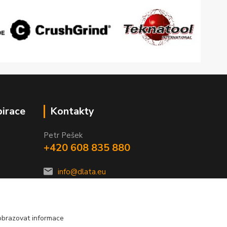
pirace
Kontakty
Petr Pešek
+420 608 835 880
info@dlata.eu
obrazovat informace