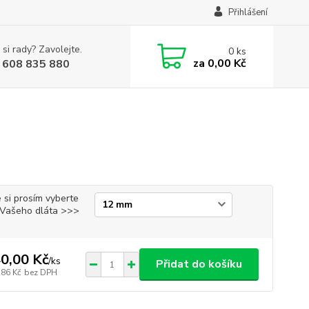
Přihlášení
 si rady? Zavolejte.
0
ks
za
0,00 Kč
 608 835 880
 si prosím vyberte
i Vašeho dláta >>>
0,00 Kč
/
ks
Přidat do košíku
,86 Kč
bez DPH