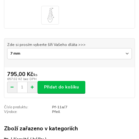
Zde si prosím vyberte šíři Vašeho dláta >>>
795,00 Kč
/
ks
657,02 Kč
bez DPH
Přidat do košíku
Číslo produktu:
Pf-11a/7
Výrobce:
Pfeil
Zboží zařazeno v kategoriích