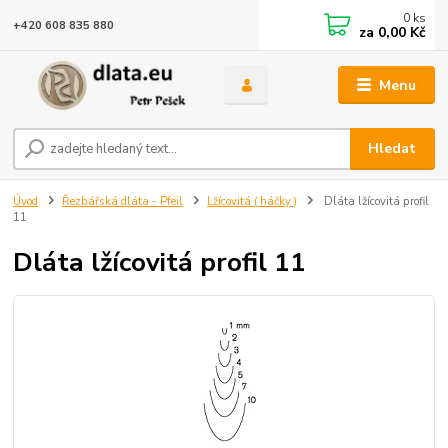
0
ks
+420 608 835 880
za
0,00 Kč
Menu
Hledat
Úvod
Řezbářská dláta - Pfeil
Lžícovitá ( háčky )
Dláta lžícovitá profil
11
Dláta lžícovitá profil 11