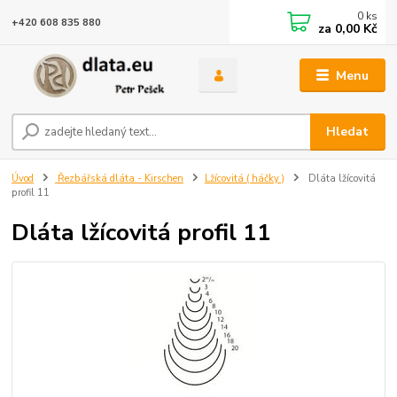
0
ks
+420 608 835 880
za
0,00 Kč
Menu
Hledat
Úvod
Řezbářská dláta - Kirschen
Lžícovitá ( háčky )
Dláta lžícovitá
profil 11
Dláta lžícovitá profil 11