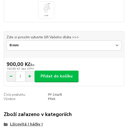
Zde si prosím vyberte šíři Vašeho dláta >>>
900,00 Kč
/
ks
743,80 Kč
bez DPH
Přidat do košíku
Číslo produktu:
Pf-14a/8
Výrobce:
Pfeil
Zboží zařazeno v kategoriích
Lžícovitá ( háčky )