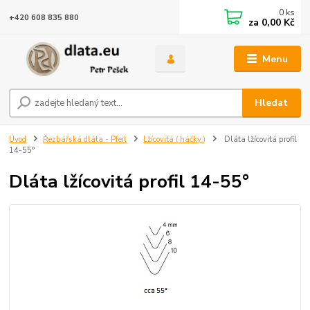
0
ks
+420 608 835 880
za
0,00 Kč
Menu
Hledat
Úvod
Řezbářská dláta - Pfeil
Lžícovitá ( háčky )
Dláta lžícovitá profil
14-55°
Dláta lžícovitá profil 14-55°