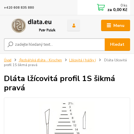
0
ks
+420 608 835 880
za
0,00 Kč
Menu
Hledat
Úvod
Řezbářská dláta - Kirschen
Lžícovitá ( háčky )
Dláta lžícovitá
profil 1S šikmá pravá
Dláta lžícovitá profil 1S šikmá
pravá