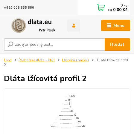
0
ks
+420 608 835 880
za
0,00 Kč
Menu
Hledat
Úvod
Řezbářská dláta - Pfeil
Lžícovitá ( háčky )
Dláta lžícovitá profil
2
Dláta lžícovitá profil 2