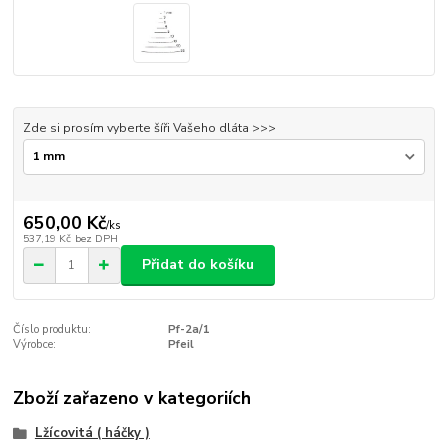
Zde si prosím vyberte šíři Vašeho dláta >>>
650,00 Kč
/
ks
537,19 Kč
bez DPH
Přidat do košíku
Číslo produktu:
Pf-2a/1
Výrobce:
Pfeil
Zboží zařazeno v kategoriích
Lžícovitá ( háčky )