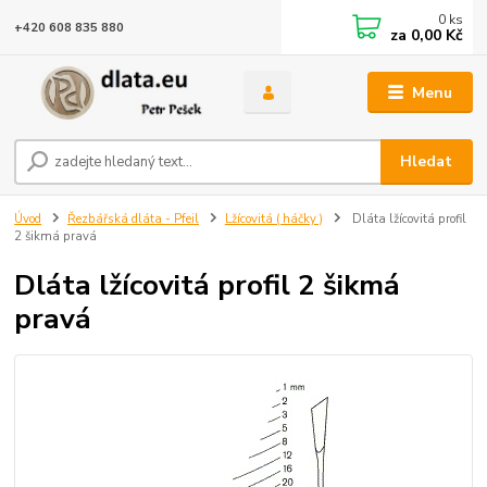
0
ks
+420 608 835 880
za
0,00 Kč
Menu
Hledat
Úvod
Řezbářská dláta - Pfeil
Lžícovitá ( háčky )
Dláta lžícovitá profil
2 šikmá pravá
Dláta lžícovitá profil 2 šikmá
pravá