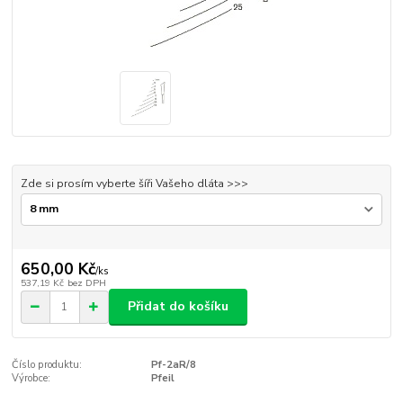
Zde si prosím vyberte šíři Vašeho dláta >>>
650,00 Kč
/
ks
537,19 Kč
bez DPH
Přidat do košíku
Číslo produktu:
Pf-2aR/8
Výrobce:
Pfeil