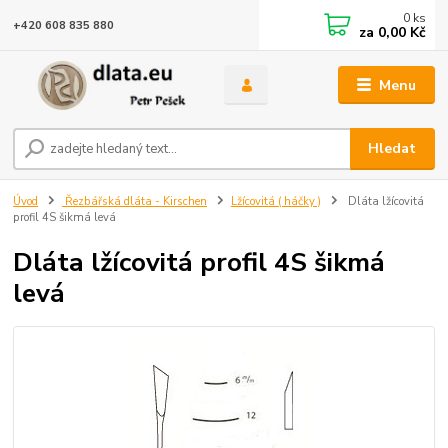
0
ks
+420 608 835 880
za
0,00 Kč
Menu
Hledat
Úvod
Řezbářská dláta - Kirschen
Lžícovitá ( háčky )
Dláta lžícovitá
profil 4S šikmá levá
Dláta lžícovitá profil 4S šikmá
levá