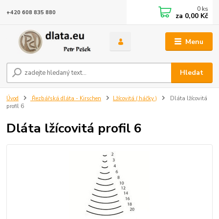
0
ks
+420 608 835 880
za
0,00 Kč
Menu
Hledat
Úvod
Řezbářská dláta - Kirschen
Lžícovitá ( háčky )
Dláta lžícovitá
profil 6
Dláta lžícovitá profil 6