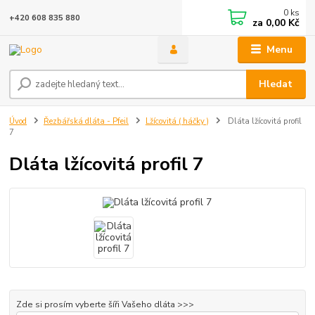
0
ks
+420 608 835 880
za
0,00 Kč
Menu
Hledat
Úvod
Řezbářská dláta - Pfeil
Lžícovitá ( háčky )
Dláta lžícovitá profil
7
Dláta lžícovitá profil 7
Zde si prosím vyberte šíři Vašeho dláta >>>