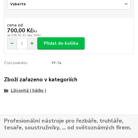
cena od
700,00 Kč
/
ks
od
578,51 Kč
bez DPH
Přidat do košíku
Číslo produktu:
Pf-7a
Zboží zařazeno v kategoriích
Lžícovitá ( háčky )
Profesionální nástroje pro řezbáře, truhláře,
tesaře, soustružníky, ... od světoznámých firem.