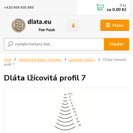
0
ks
+420 608 835 880
za
0,00 Kč
Menu
Hledat
Úvod
Řezbářská dláta - Kirschen
Lžícovitá ( háčky )
Dláta lžícovitá
profil 7
Dláta lžícovitá profil 7