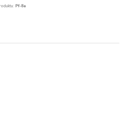
roduktu:
Pf-8a