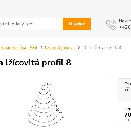
Nevíte
Hledat
+420
ezbářská dláta - Pfeil
Lžícovitá ( háčky )
Dláta lžícovitá profil 8
 lžícovitá profil 8
Zde
šíř
ce
70
od