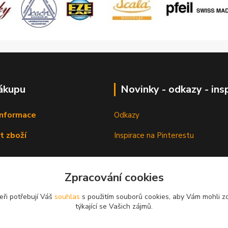
ákupu
Novinky - odkazy - ins
informace
Odkazy
t zboží
Inspirace na Pinterestu
Zpracování cookies
eři potřebují Váš
souhlas
s použitím souborů cookies, aby Vám mohli z
týkající se Vašich zájmů.