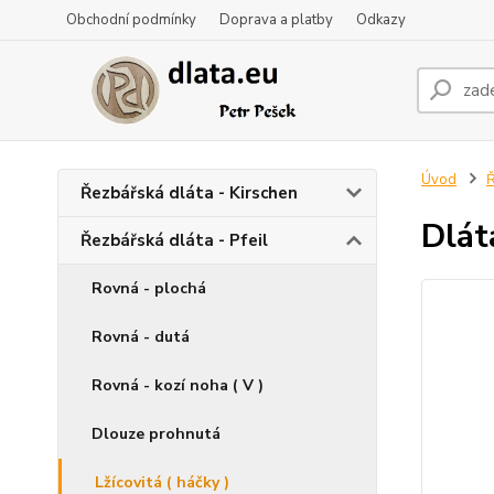
Obchodní podmínky
Doprava a platby
Odkazy
Úvod
Ř
Řezbářská dláta - Kirschen
Dláta
Řezbářská dláta - Pfeil
Rovná - plochá
Rovná - dutá
Rovná - kozí noha ( V )
Dlouze prohnutá
Lžícovitá ( háčky )