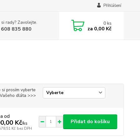
Přihlášení
 si rady? Zavolejte.
0
ks
za
0,00 Kč
 608 835 880
 si prosím vyberte
i Vašeho dláta >>>
na od
Přidat do košíku
0,00 Kč
/
ks
578,51 Kč
bez DPH