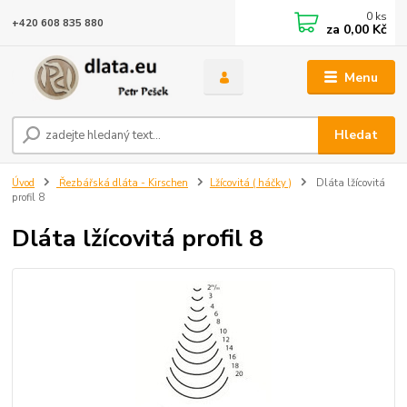
0
ks
+420 608 835 880
za
0,00 Kč
Menu
Hledat
Úvod
Řezbářská dláta - Kirschen
Lžícovitá ( háčky )
Dláta lžícovitá
profil 8
Dláta lžícovitá profil 8