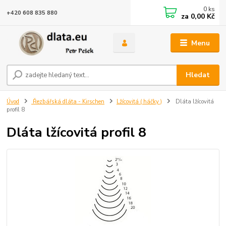
0
ks
+420 608 835 880
za
0,00 Kč
Menu
Hledat
Úvod
Řezbářská dláta - Kirschen
Lžícovitá ( háčky )
Dláta lžícovitá
profil 8
Dláta lžícovitá profil 8