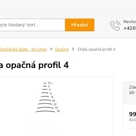
Nevíte
Hledat
+420
ezbářská dláta - Kirschen
Opačná
Dláta opačná profil 4
a opačná profil 4
Zde
šíř
99
818