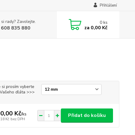
Přihlášení
 si rady? Zavolejte.
0
ks
za
0,00 Kč
 608 835 880
 si prosím vyberte
i Vašeho dláta >>>
0,00 Kč
/
ks
Přidat do košíku
,18 Kč
bez DPH