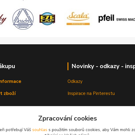
ákupu
Novinky - odkazy - ins
informace
Odkazy
t zboží
Inspirace na Pinterestu
Zpracování cookies
eři potřebují Váš
souhlas
s použitím souborů cookies, aby Vám mohli z