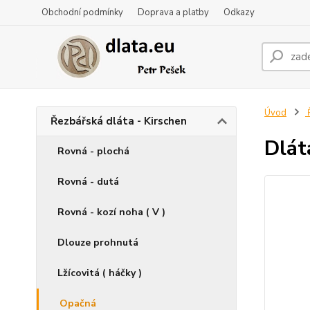
Obchodní podmínky
Doprava a platby
Odkazy
Úvod
Ř
Řezbářská dláta - Kirschen
Dlát
Rovná - plochá
Rovná - dutá
Rovná - kozí noha ( V )
Dlouze prohnutá
Lžícovitá ( háčky )
Opačná