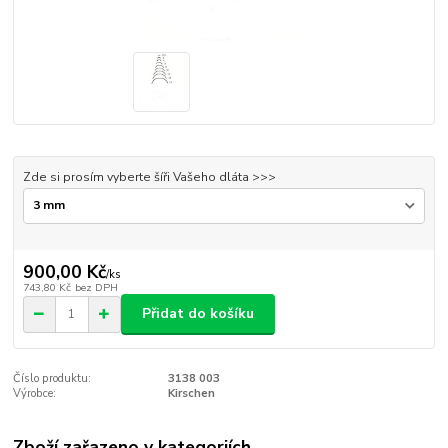
Zde si prosím vyberte šíři Vašeho dláta >>>
900,00 Kč
/
ks
743,80 Kč
bez DPH
Přidat do košíku
Číslo produktu:
3138 003
Výrobce:
Kirschen
Zboží zařazeno v kategoriích