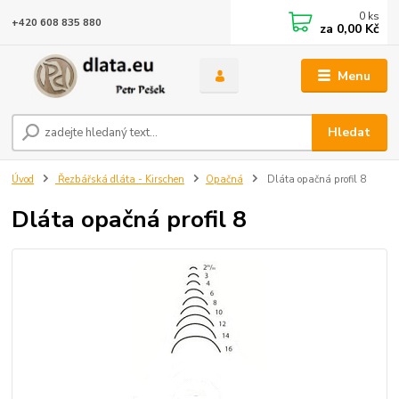
0
ks
+420 608 835 880
za
0,00 Kč
Menu
Hledat
Úvod
Řezbářská dláta - Kirschen
Opačná
Dláta opačná profil 8
Dláta opačná profil 8