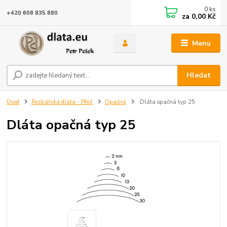
0
ks
+420 608 835 880
za
0,00 Kč
Menu
Hledat
Úvod
Řezbářská dláta - Pfeil
Opačná
Dláta opačná typ 25
Dláta opačná typ 25