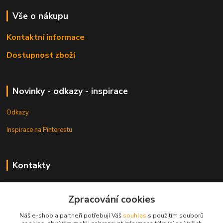
Vše o nákupu
Kontaktní informace
Dostupnost zboží
Novinky - odkazy - inspirace
Odkazy
Inspirace na Pinterestu
Kontakty
Petr Pešek
+420 608 835 880
Zpracování cookies
Náš e-shop a partneři potřebují Váš
souhlas
s použitím souborů
info@dlata.eu