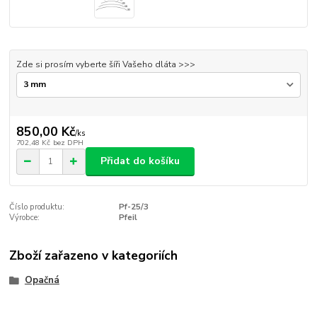
Zde si prosím vyberte šíři Vašeho dláta >>>
850,00 Kč
/
ks
702,48 Kč
bez DPH
Přidat do košíku
Číslo produktu:
Pf-25/3
Výrobce:
Pfeil
Zboží zařazeno v kategoriích
Opačná