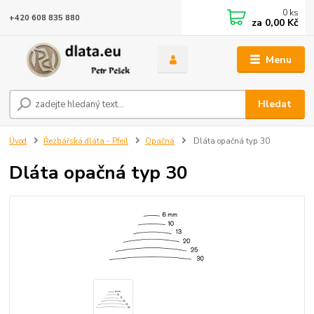
0
ks
+420 608 835 880
za
0,00 Kč
Menu
Hledat
Úvod
Řezbářská dláta - Pfeil
Opačná
Dláta opačná typ 30
Dláta opačná typ 30