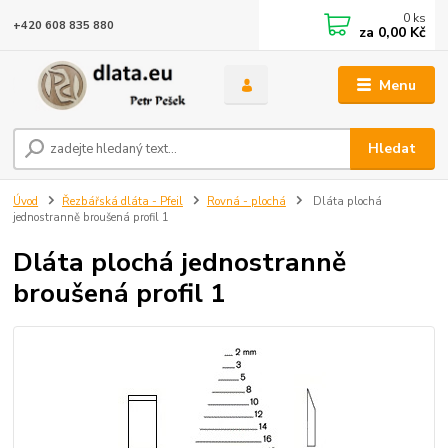
0
ks
+420 608 835 880
za
0,00 Kč
Menu
Hledat
Úvod
Řezbářská dláta - Pfeil
Rovná - plochá
Dláta plochá
jednostranně broušená profil 1
Dláta plochá jednostranně
broušená profil 1