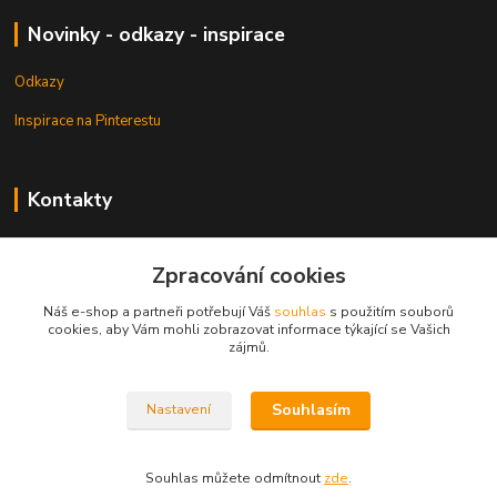
Novinky - odkazy - inspirace
Odkazy
Inspirace na Pinterestu
Kontakty
Petr Pešek
+420 608 835 880
Zpracování cookies
Náš e-shop a partneři potřebují Váš
souhlas
s použitím souborů
info@dlata.eu
cookies, aby Vám mohli zobrazovat informace týkající se Vašich
zájmů.
Souhlasím
Nastavení
© Copyright 2013 - 2026 Dlata.eu
Souhlas můžete odmítnout
zde
.
Vytvořeno na
Eshop-rychle.cz